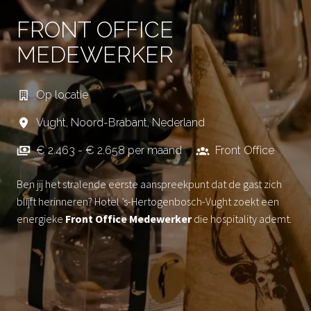
FRONT OFFICE
MEDEWERKER
Op locatie
Vught
,
Noord-Brabant
,
Nederland
€ 2.463 - € 2.658 per maand
Front Office
Ben jij het stralende eerste aanspreekpunt dat de gast zich
blijft herinneren? Hotel ’s-Hertogenbosch-Vught zoekt een
energieke
Front Office Medewerker
die hospitality ademt.