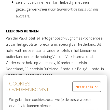
Een functie binnen een familiebedrijf met een
gezellige werksfeer
waar teamwork de basis van ons
succes is
.
LEER ONS KENNEN
Van der Valk Hotel 's-Hertogenbosch-Vught maakt onderdeel
uit van het grootste horeca familiebedrijf van Nederland. Dit
hotel valt met een aantal andere hotels in het binnen- en
buitenland onder de holding Van der Valk International.
Onder deze holding vallen nog 10 andere hotels in
Nederland, 11 hotels in Duitsland, 2 hotels in België, 1 hotel in
Spanje en 1 hotel op Bonaire.
COOKIES
Nederlands
OVEREENKOMST
KLAAR OM TE STARTEN?
Wat leuk dat je enthousiast bent geworden over deze
We gebruiken cookies zodat we je de beste website 
functie, tijd om te solliciteren. Stuur jouw CV in door op
ervaring te kunnen bieden.
onderstaande "solliciteren" button te klikken. Heb je eerst