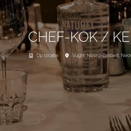
CHEF-KOK / 
Op locatie
Vught
,
Noord-Brabant
,
Nede