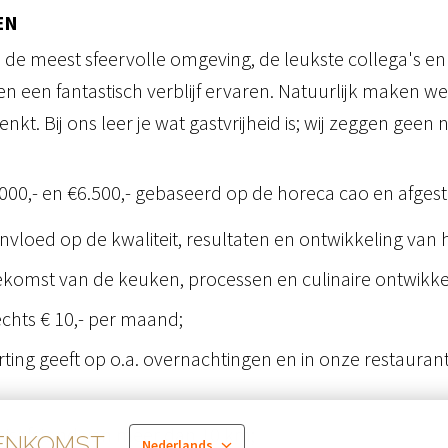
EN
n de meest sfeervolle omgeving, de leukste collega's 
 een fantastisch verblijf ervaren. Natuurlijk maken we 
enkt. Bij ons leer je wat gastvrijheid is; wij zeggen gee
000,- en €6.500,- gebaseerd op de horeca cao en afge
invloed op de kwaliteit, resultaten en ontwikkeling van 
omst van de keuken, processen en culinaire ontwikke
chts € 10,- per maand;
rting geeft op o.a. overnachtingen en in onze restaura
reisafstand van meer dan 10 km;
EENKOMST
Nederlands