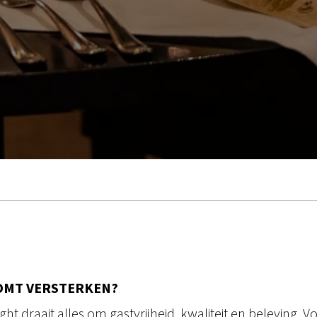
KOMT VERSTERKEN?
ht draait alles om gastvrijheid, kwaliteit en beleving.