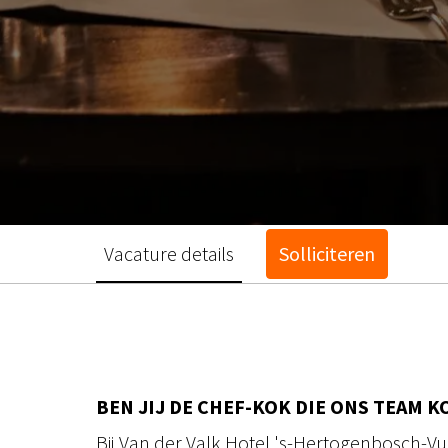
Vacature details
Solliciteren
BEN JIJ DE CHEF-KOK DIE ONS TEAM 
Bij Van der Valk Hotel 's-Hertogenbosch-Vug