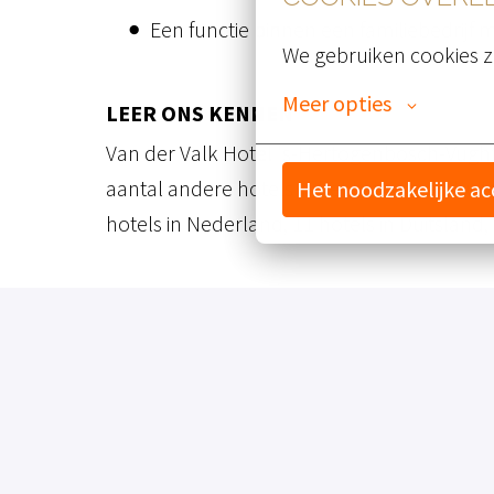
Een functie binnen een familiebedrijf 
We gebruiken cookies z
Meer opties
LEER ONS KENNEN
Van der Valk Hotel 's-Hertogenbosch-Vught 
aantal andere hotels in het binnen- en bui
Het noodzakelijke a
hotels in Nederland, 11 hotels in Duitsland, 
KLAAR OM TE STARTEN?
Wat leuk dat je enthousiast bent geworden o
button te klikken. Heb je eerst nog wat vr
mailadres
hr@vught.valk.com