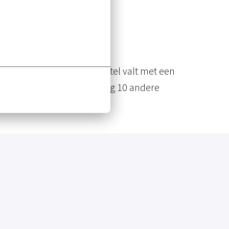
ons succes is
.
rijf van Nederland. Dit hotel valt met een
nder deze holding vallen nog 10 andere
re.
 in door op onderstaande "solliciteren"
eijn (HR-Business Partner) op het e-