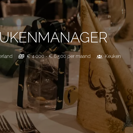
KEUKENMANAGER
rland
€ 4.000 - € 6.500 per maand
Keuken