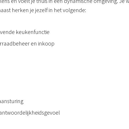
ens en voelt je thuis in een dynamische omgeving. Je 
st herken je jezelf in het volgende:
evende keukenfunctie
orraadbeheer en inkoop
 aansturing
rantwoordelijkheidsgevoel