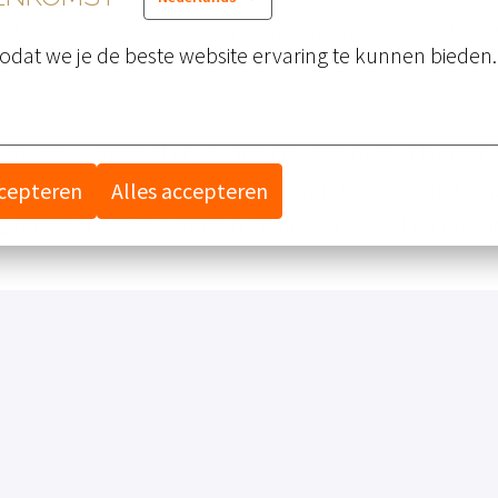
met een gezellige werksfeer
waar teamwork de basis van 
odat we je de beste website ervaring te kunnen bieden.
maakt onderdeel uit van het grootste horeca familiebed
tenland onder de holding Van der Valk International. O
ccepteren
Alles accepteren
2 hotels in België, 1 hotel in Spanje en 1 hotel op Bonai
ver deze functie, tijd om te solliciteren. Stuur jouw CV
agen, neem dan gerust contact op met Maxime van der Kl