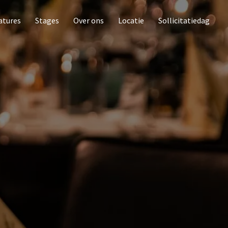
atures
Stages
Over ons
Locatie
Sollicitatiedag