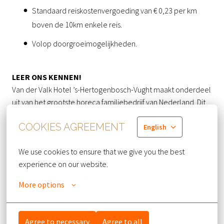
Standaard reiskostenvergoeding van € 0,23 per km
boven de 10km enkele reis.
Volop doorgroeimogelijkheden.
LEER ONS KENNEN!
Van der Valk Hotel ’s-Hertogenbosch-Vught maakt onderdeel
uit van het grootste horeca familiebedrijf van Nederland. Dit
hotel valt met een aantal andere hotels in het binnen- en
COOKIES AGREEMENT
buitenland onder de holding Van der Valk International (VDVI).
English
Onder VDVI vallen 10 hotels in Nederland: Hotel Hoorn, Hotel
We use cookies to ensure that we give you the best 
Amersfoort- A1, Hotel Leusden-Amersfoort, Hotel Tiel, Hotel
experience on our website.
's-Hertogenbosch-Vught, Hotel Nuland-’s-Hertogenbosch,
Hotel Noordwijk, Hotel Lelystad, Hotel Gorinchem A15 en
More options
Hotel Gorinchem A27. Daarnaast nog hotels in Duitsland,
België, Spanje en op Bonaire.
Agree to necessary
Agree to all