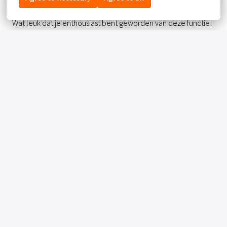
KLAAR OM TE STARTEN?
Wat leuk dat je enthousiast bent geworden van deze functie!
Tijd om te solliciteren via de button! Heb je nog vragen dan
kun je die stellen bij
hr@vught.valk.com
.
Hopelijk tot snel!
Solliciteren
of
APPLY WITH INDEED
ONBESCHIKBAAR
Cookies bijwerken