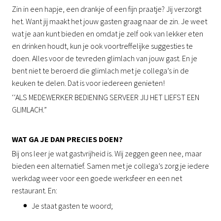
Zin in een hapje, een drankje of een fijn praatje? Jij verzorgt
het. Want jij maakt het jouw gasten graag naar de zin. Je weet
wat je aan kunt bieden en omdat je zelf ook van lekker eten
en drinken houdt, kun je ook voortreffelijke suggesties te
doen. Alles voor de tevreden glimlach van jouw gast. En je
bent niet te beroerd die glimlach met je collega’s in de
keuken te delen. Dat is voor iedereen genieten!
‘‘ALS MEDEWERKER BEDIENING SERVEER JIJ HET LIEFST EEN
GLIMLACH.”
WAT GA JE DAN PRECIES DOEN?
Bij ons leer je wat gastvrijheid is. Wij zeggen geen nee, maar
bieden een alternatief. Samen met je collega’s zorg je iedere
werkdag weer voor een goede werksfeer en een net
restaurant. En:
Je staat gasten te woord;