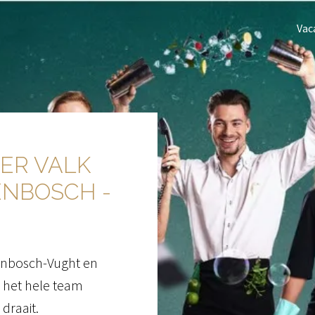
Vac
ER VALK 
NBOSCH - 
enbosch-Vught en  
 het hele team 
 draait.