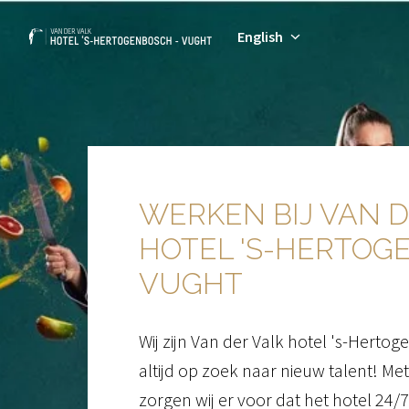
Skip
to
English
Homepage
content
WERKEN BIJ VAN D
HOTEL 'S-HERTOGE
VUGHT
Wij zijn Van der Valk hotel 's-Hertog
altijd op zoek naar nieuw talent! Met
zorgen wij er voor dat het hotel 24/7